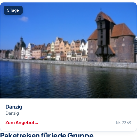
5 Tage
Danzig
Danzig
Zum Angebot
→
Nr. 2369
Paketreisen für jede Gruppe