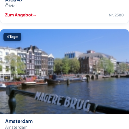
Ötztal
Zum Angebot
→
Nr. 2380
4 Tage
Amsterdam
Amsterdam